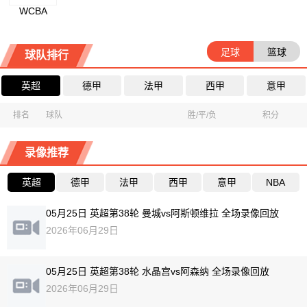
WCBA
足球
篮球
球队排行
英超
德甲
法甲
西甲
意甲
排名
球队
胜/平/负
积分
录像推荐
英超
德甲
法甲
西甲
意甲
NBA
05月25日 英超第38轮 曼城vs阿斯顿维拉 全场录像回放
2026年06月29日
05月25日 英超第38轮 水晶宫vs阿森纳 全场录像回放
2026年06月29日