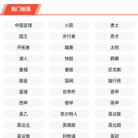
热门标签
中国足球
火箭
勇士
国王
步行者
奇才
开拓者
雄鹿
太阳
湖人
快船
鹈鹕
曼城
曼联
尼克斯
掘金
篮网
独行侠
篮球
世界杯
意甲
西甲
德甲
英甲
英乙
凯尔特人
英议联
英议北
英南超
英北超
英议南
利物浦
英冠