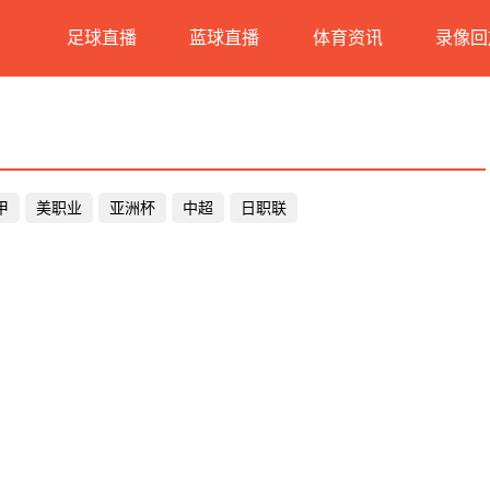
足球直播
蓝球直播
体育资讯
录像回
甲
美职业
亚洲杯
中超
日职联