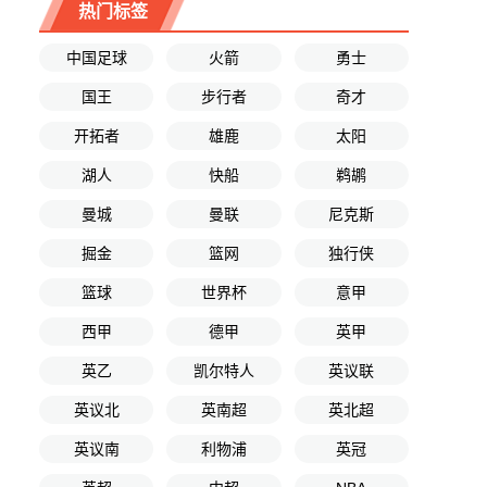
热门标签
中国足球
火箭
勇士
国王
步行者
奇才
开拓者
雄鹿
太阳
湖人
快船
鹈鹕
曼城
曼联
尼克斯
掘金
篮网
独行侠
篮球
世界杯
意甲
西甲
德甲
英甲
英乙
凯尔特人
英议联
英议北
英南超
英北超
英议南
利物浦
英冠