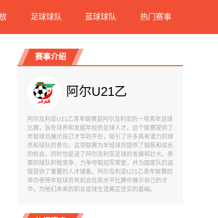
放
足球球队
蓝球球队
热门赛事
赛事介绍
阿尔U21乙
阿尔及利亚U21乙青年联赛是阿尔及利亚的一项青年足球
比赛，旨在培养和发掘年轻的足球人才。这个联赛提供了
年轻球员展示自己才华的平台，吸引了许多具有潜力的球
员和球队的参与。这项联赛为年轻球员提供了锻炼和成长
的机会，同时也促进了阿尔及利亚足球的发展和壮大。参
赛的球队积极竞争，力争夺取冠军荣誉，并为国家队的选
拔提供了重要的人才储备。阿尔及利亚U21乙青年联赛的
举办使得年轻球员有机会在高水平比赛中展示自己的才
华，为他们未来的职业足球生涯奠定坚实的基础。