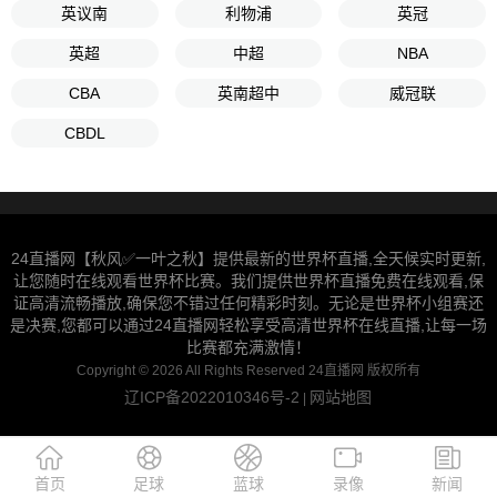
英议南
利物浦
英冠
英超
中超
NBA
CBA
英南超中
威冠联
CBDL
24直播网【秋风✅一叶之秋】提供最新的世界杯直播,全天候实时更新,
让您随时在线观看世界杯比赛。我们提供世界杯直播免费在线观看,保
证高清流畅播放,确保您不错过任何精彩时刻。无论是世界杯小组赛还
是决赛,您都可以通过24直播网轻松享受高清世界杯在线直播,让每一场
比赛都充满激情！
Copyright © 2026 All Rights Reserved 24直播网 版权所有
辽ICP备2022010346号-2
网站地图
|
首页
足球
蓝球
录像
新闻