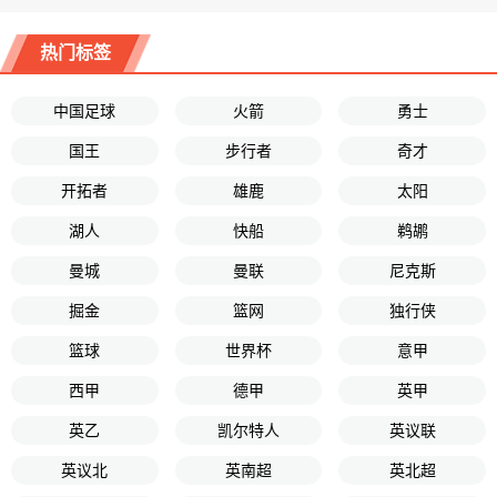
热门标签
中国足球
火箭
勇士
国王
步行者
奇才
开拓者
雄鹿
太阳
湖人
快船
鹈鹕
曼城
曼联
尼克斯
掘金
篮网
独行侠
篮球
世界杯
意甲
西甲
德甲
英甲
英乙
凯尔特人
英议联
英议北
英南超
英北超