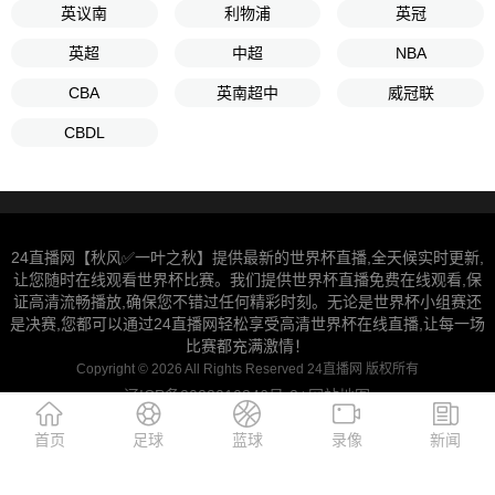
英议南
利物浦
英冠
英超
中超
NBA
CBA
英南超中
威冠联
CBDL
24直播网【秋风✅一叶之秋】提供最新的世界杯直播,全天候实时更新,
让您随时在线观看世界杯比赛。我们提供世界杯直播免费在线观看,保
证高清流畅播放,确保您不错过任何精彩时刻。无论是世界杯小组赛还
是决赛,您都可以通过24直播网轻松享受高清世界杯在线直播,让每一场
比赛都充满激情！
Copyright © 2026 All Rights Reserved 24直播网 版权所有
辽ICP备2022010346号-2
网站地图
|
首页
足球
蓝球
录像
新闻