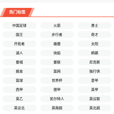
热门标签
中国足球
火箭
勇士
国王
步行者
奇才
开拓者
雄鹿
太阳
湖人
快船
鹈鹕
曼城
曼联
尼克斯
掘金
篮网
独行侠
篮球
世界杯
意甲
西甲
德甲
英甲
英乙
凯尔特人
英议联
英议北
英南超
英北超