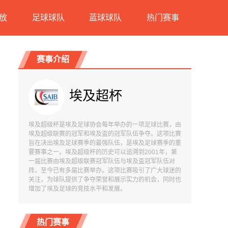
放
足球球队
蓝球球队
热门赛事
赛事介绍
埃及超杯
埃及超级杯是埃及足球协会每年举办的一项足球比赛，由
埃及超级联赛的冠军和埃及盃的冠军队伍争夺。这项比赛
旨在决出埃及足球赛季的最强队伍，是埃及足球赛季的重
要赛事之一。埃及超级杯的历史可以追溯到2001年，第
一届比赛由埃及超级联赛冠军队伍与埃及盃冠军队伍对
阵，至今已有多届比赛举办。这项比赛吸引了广大球迷的
关注，为球队提供了争夺荣誉和展示实力的机会，同时也
增加了埃及足球的竞技水平和发展。
热门赛事