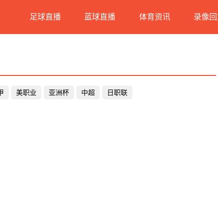
足球直播
蓝球直播
体育资讯
录像回
甲
美职业
亚洲杯
中超
日职联