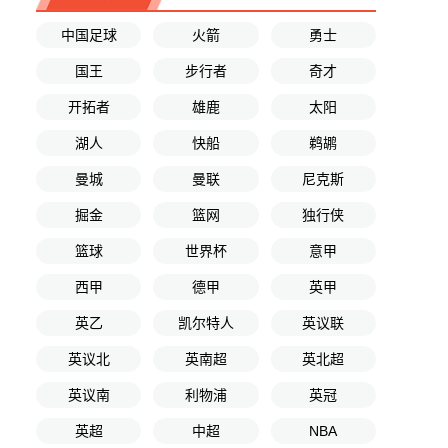
中国足球
火箭
勇士
国王
步行者
奇才
开拓者
雄鹿
太阳
湖人
快船
鹈鹕
曼城
曼联
尼克斯
掘金
篮网
独行侠
篮球
世界杯
意甲
西甲
德甲
英甲
英乙
凯尔特人
英议联
英议北
英南超
英北超
英议南
利物浦
英冠
英超
中超
NBA