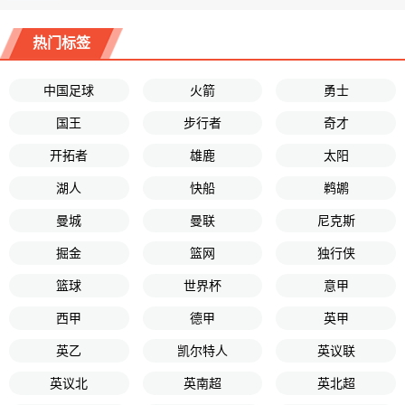
热门标签
中国足球
火箭
勇士
国王
步行者
奇才
开拓者
雄鹿
太阳
湖人
快船
鹈鹕
曼城
曼联
尼克斯
掘金
篮网
独行侠
篮球
世界杯
意甲
西甲
德甲
英甲
英乙
凯尔特人
英议联
英议北
英南超
英北超