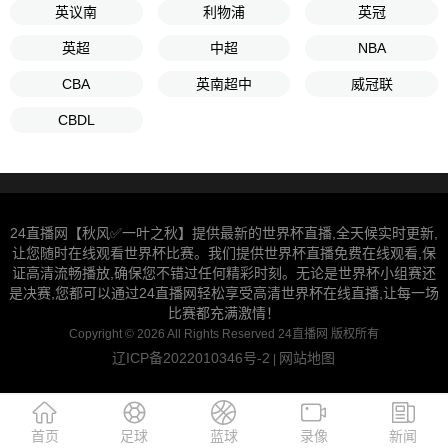
英议南
利物浦
英冠
英超
中超
NBA
CBA
英南超中
威冠联
CBDL
24直播网【秋风✅一叶之秋】提供最新的世界杯直播,全天候实时更新,
让您随时在线观看世界杯比赛。我们提供世界杯直播免费在线观看,保
证高清流畅播放,确保您不错过任何精彩时刻。无论是世界杯小组赛还
是决赛,您都可以通过24直播网轻松享受高清世界杯在线直播,让每一场
比赛都充满激情！
Copyright © 2026 All Rights Reserved 24直播网 版权所有
辽ICP备2022010346号-2
网站地图
|
首页
足球
蓝球
录像
新闻