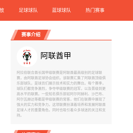
放
足球球队
蓝球球队
热门赛事
赛事介绍
阿联酋甲
阿拉伯联合酋长国甲级联赛是阿联酋最高级别的足球联
赛，由阿联酋足球协会组织。该联赛汇集了阿联酋顶级俱
乐部球队，是球员们展示技术和实力的舞台。每个赛季，
球队们都竞争激烈，争夺甲级联赛的冠军，以及晋级到更
高水平的联赛。一些知名俱乐部如阿尔阿赫利、沙巴布、
阿尔瓦赫达等都是甲级联赛的常客，他们在联赛中展现了
强大的实力和竞争力。这项联赛扮演着培养和发展阿联酋
足球人才的重要角色，同时也吸引着众多球迷的关注和支
持。