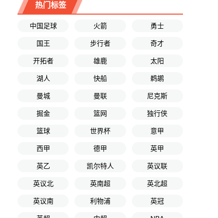
热门标签
中国足球
火箭
勇士
国王
步行者
奇才
开拓者
雄鹿
太阳
湖人
快船
鹈鹕
曼城
曼联
尼克斯
掘金
篮网
独行侠
篮球
世界杯
意甲
西甲
德甲
英甲
英乙
凯尔特人
英议联
英议北
英南超
英北超
英议南
利物浦
英冠