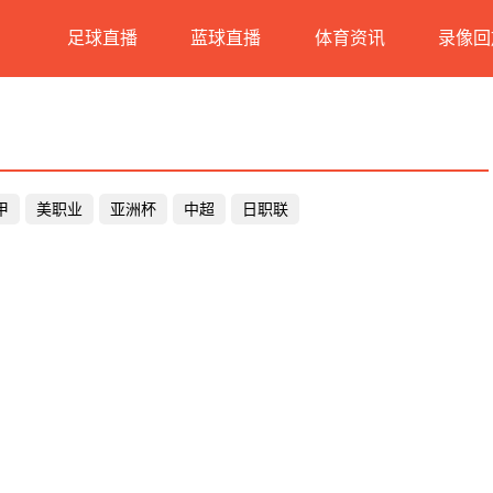
足球直播
蓝球直播
体育资讯
录像回
甲
美职业
亚洲杯
中超
日职联