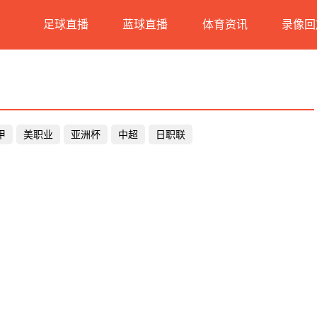
足球直播
蓝球直播
体育资讯
录像回
甲
美职业
亚洲杯
中超
日职联