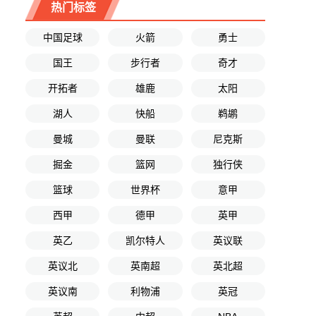
热门标签
中国足球
火箭
勇士
国王
步行者
奇才
开拓者
雄鹿
太阳
湖人
快船
鹈鹕
曼城
曼联
尼克斯
掘金
篮网
独行侠
篮球
世界杯
意甲
西甲
德甲
英甲
英乙
凯尔特人
英议联
英议北
英南超
英北超
英议南
利物浦
英冠