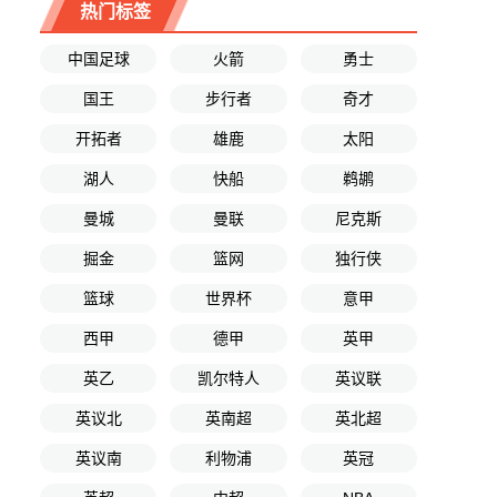
热门标签
中国足球
火箭
勇士
国王
步行者
奇才
开拓者
雄鹿
太阳
湖人
快船
鹈鹕
曼城
曼联
尼克斯
掘金
篮网
独行侠
篮球
世界杯
意甲
西甲
德甲
英甲
英乙
凯尔特人
英议联
英议北
英南超
英北超
英议南
利物浦
英冠