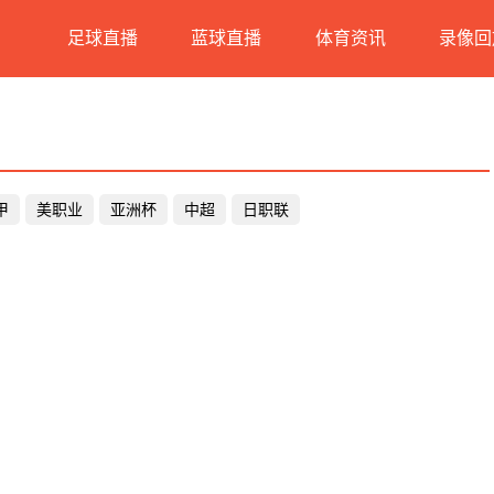
足球直播
蓝球直播
体育资讯
录像回
甲
美职业
亚洲杯
中超
日职联