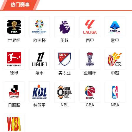
热门赛事
世界杯
欧洲杯
英超
西甲
意甲
德甲
法甲
美职业
亚洲杯
中超
NBL
CBA
NBA
日职联
韩篮甲