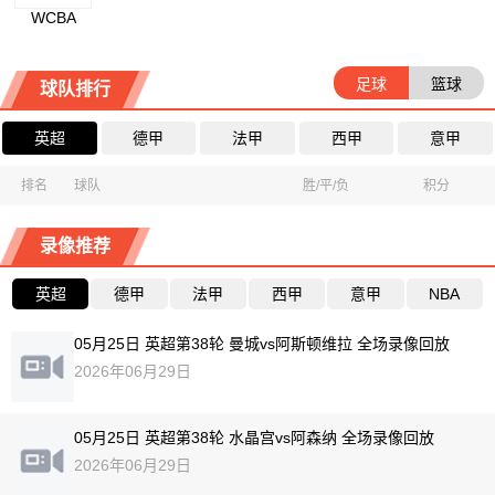
WCBA
足球
篮球
球队排行
英超
德甲
法甲
西甲
意甲
排名
球队
胜/平/负
积分
录像推荐
英超
德甲
法甲
西甲
意甲
NBA
05月25日 英超第38轮 曼城vs阿斯顿维拉 全场录像回放
2026年06月29日
05月25日 英超第38轮 水晶宫vs阿森纳 全场录像回放
2026年06月29日