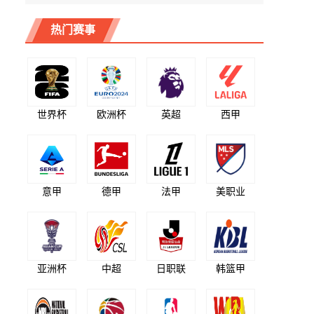
热门赛事
世界杯
欧洲杯
英超
西甲
意甲
德甲
法甲
美职业
亚洲杯
中超
日职联
韩篮甲