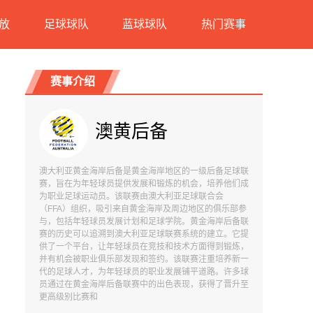
放
足球球队
蓝球球队
热门赛事
赛事介绍
澳黄后备
澳大利亚黄金海岸后备是黄金海岸地区的一级后备足球联
赛，旨在为年轻球员提供发展和锻炼的机会，培养他们成
为职业足球运动员。该联赛由澳大利亚足球联合会
（FFA）组织，吸引来自黄金海岸及周边地区的俱乐部参
与，包括年轻球员发展计划和足球学院。黄金海岸后备联
赛的历史可以追溯到澳大利亚足球联赛系统的建立。它提
供了一个平台，让年轻球员在竞技和技术方面得到锻炼，
并有机会被职业俱乐部发现和签约。该联赛注重培养新一
代的足球人才，为年轻球员的职业发展铺平道路。许多球
员通过在黄金海岸后备联赛中的出色表现，获得了晋升至
更高级别比赛和