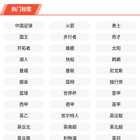
热门标签
中国足球
火箭
勇士
国王
步行者
奇才
开拓者
雄鹿
太阳
湖人
快船
鹈鹕
曼城
曼联
尼克斯
掘金
篮网
独行侠
篮球
世界杯
意甲
西甲
德甲
英甲
英乙
凯尔特人
英议联
英议北
英南超
英北超
英议南
利物浦
英冠