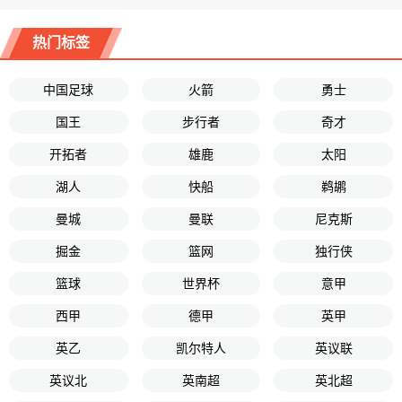
热门标签
中国足球
火箭
勇士
国王
步行者
奇才
开拓者
雄鹿
太阳
湖人
快船
鹈鹕
曼城
曼联
尼克斯
掘金
篮网
独行侠
篮球
世界杯
意甲
西甲
德甲
英甲
英乙
凯尔特人
英议联
英议北
英南超
英北超