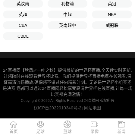
英议南
利物浦
英冠
英超
中超
NBA
CBA
英南超中
威冠联
CBDL
24直播网【秋风✅一叶之秋】提供最新的世界杯直播,全天候实时更新,
让您随时在线观看世界杯比赛。我们提供世界杯直播免费在线观看,保
证高清流畅播放,确保您不错过任何精彩时刻。无论是世界杯小组赛还
是决赛,您都可以通过24直播网轻松享受高清世界杯在线直播,让每一场
比赛都充满激情！
Copyright © 2026 All Rights Reserved 24直播网 版权所有
辽ICP备2022010346号-2
网站地图
|
首页
足球
蓝球
录像
新闻