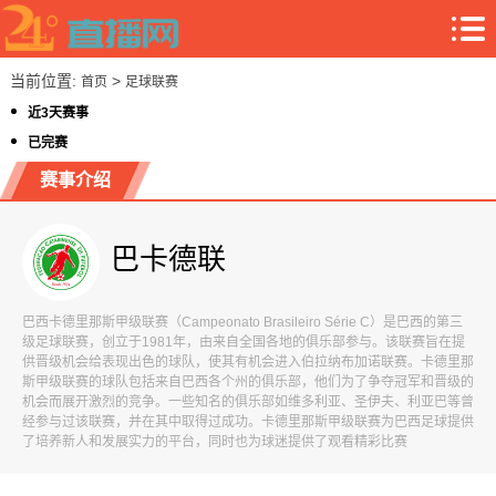
当前位置:
>
首页
足球联赛
近3天赛事
已完赛
赛事介绍
巴卡德联
巴西卡德里那斯甲级联赛（Campeonato Brasileiro Série C）是巴西的第三
级足球联赛，创立于1981年，由来自全国各地的俱乐部参与。该联赛旨在提
供晋级机会给表现出色的球队，使其有机会进入伯拉纳布加诺联赛。卡德里那
斯甲级联赛的球队包括来自巴西各个州的俱乐部，他们为了争夺冠军和晋级的
机会而展开激烈的竞争。一些知名的俱乐部如维多利亚、圣伊夫、利亚巴等曾
经参与过该联赛，并在其中取得过成功。卡德里那斯甲级联赛为巴西足球提供
了培养新人和发展实力的平台，同时也为球迷提供了观看精彩比赛