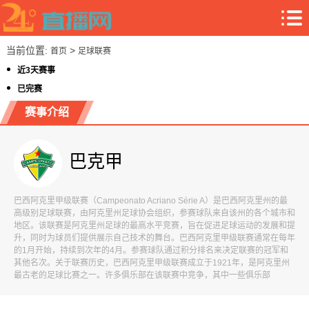
当前位置:
>
首页
足球联赛
近3天赛事
已完赛
赛事介绍
巴克甲
巴西阿克里甲级联赛（Campeonato Acriano Série A）是巴西阿克里州的最
高级别足球联赛，由阿克里州足球协会组织，参赛球队来自该州的各个城市和
地区。该联赛是阿克里州足球的最高水平竞赛，旨在促进足球运动的发展和提
升，同时为球员们提供展示自己技术的舞台。巴西阿克里甲级联赛通常在每年
的1月开始，持续到次年的4月。参赛球队通过积分排名来决定联赛的冠军和
其他名次。关于联赛历史，巴西阿克里甲级联赛成立于1921年，是阿克里州
最古老的足球比赛之一。许多俱乐部在该联赛中竞争，其中一些俱乐部