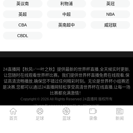
英议南
利物浦
英冠
英超
中超
NBA
CBA
英南超中
威冠联
CBDL
24直播网【秋风✅一叶之秋】提供最新的世界杯直播,全天候实时更新,
让您随时在线观看世界杯比赛。我们提供世界杯直播免费在线观看,保
证高清流畅播放,确保您不错过任何精彩时刻。无论是世界杯小组赛还
是决赛,您都可以通过24直播网轻松享受高清世界杯在线直播,让每一场
比赛都充满激情！
Copyright © 2026 All Rights Reserved 24直播网 版权所有
辽ICP备2022010346号-2
网站地图
|
首页
足球
蓝球
录像
新闻