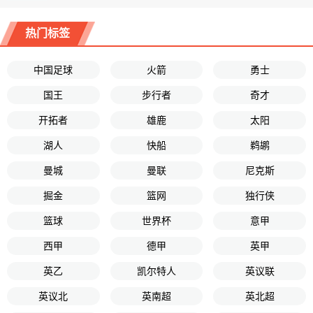
热门标签
中国足球
火箭
勇士
国王
步行者
奇才
开拓者
雄鹿
太阳
湖人
快船
鹈鹕
曼城
曼联
尼克斯
掘金
篮网
独行侠
篮球
世界杯
意甲
西甲
德甲
英甲
英乙
凯尔特人
英议联
英议北
英南超
英北超