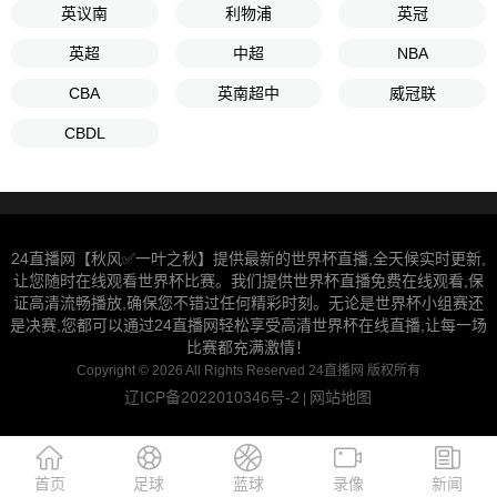
英议南
利物浦
英冠
英超
中超
NBA
CBA
英南超中
威冠联
CBDL
24直播网【秋风✅一叶之秋】提供最新的世界杯直播,全天候实时更新,
让您随时在线观看世界杯比赛。我们提供世界杯直播免费在线观看,保
证高清流畅播放,确保您不错过任何精彩时刻。无论是世界杯小组赛还
是决赛,您都可以通过24直播网轻松享受高清世界杯在线直播,让每一场
比赛都充满激情！
Copyright © 2026 All Rights Reserved 24直播网 版权所有
辽ICP备2022010346号-2
网站地图
|
首页
足球
蓝球
录像
新闻