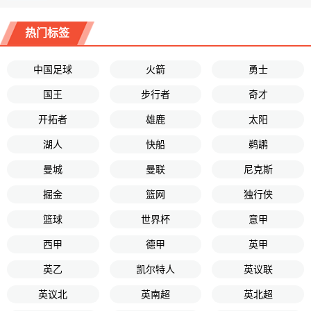
热门标签
中国足球
火箭
勇士
国王
步行者
奇才
开拓者
雄鹿
太阳
湖人
快船
鹈鹕
曼城
曼联
尼克斯
掘金
篮网
独行侠
篮球
世界杯
意甲
西甲
德甲
英甲
英乙
凯尔特人
英议联
英议北
英南超
英北超