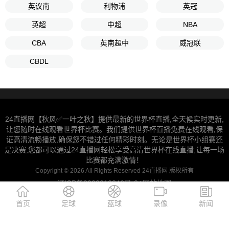
英议南
利物浦
英冠
英超
中超
NBA
CBA
英南超中
威冠联
CBDL
24直播网【秋风✅一叶之秋】提供最新的世界杯直播,全天候实时更新,
让您随时在线观看世界杯比赛。我们提供世界杯直播免费在线观看,保
证高清流畅播放,确保您不错过任何精彩时刻。无论是世界杯小组赛还
是决赛,您都可以通过24直播网轻松享受高清世界杯在线直播,让每一场
比赛都充满激情！
Copyright © 2026 All Rights Reserved 24直播网 版权所有
辽ICP备2022010346号-2
网站地图
|
首页
足球
蓝球
录像
新闻