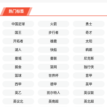
热门标签
中国足球
火箭
勇士
国王
步行者
奇才
开拓者
雄鹿
太阳
湖人
快船
鹈鹕
曼城
曼联
尼克斯
掘金
篮网
独行侠
篮球
世界杯
意甲
西甲
德甲
英甲
英乙
凯尔特人
英议联
英议北
英南超
英北超