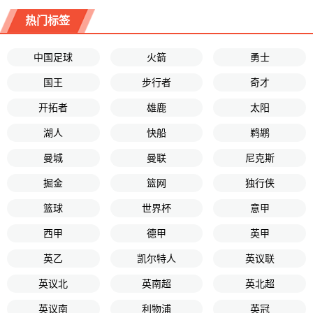
热门标签
中国足球
火箭
勇士
国王
步行者
奇才
开拓者
雄鹿
太阳
湖人
快船
鹈鹕
曼城
曼联
尼克斯
掘金
篮网
独行侠
篮球
世界杯
意甲
西甲
德甲
英甲
英乙
凯尔特人
英议联
英议北
英南超
英北超
英议南
利物浦
英冠