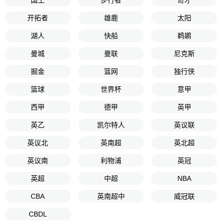
开拓者
雄鹿
太阳
湖人
快船
鹈鹕
曼城
曼联
尼克斯
掘金
篮网
独行侠
篮球
世界杯
意甲
西甲
德甲
英甲
英乙
凯尔特人
英议联
英议北
英南超
英北超
英议南
利物浦
英冠
英超
中超
NBA
CBA
英南超中
威冠联
CBDL