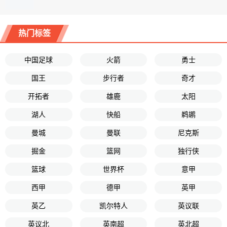
热门标签
中国足球
火箭
勇士
国王
步行者
奇才
开拓者
雄鹿
太阳
湖人
快船
鹈鹕
曼城
曼联
尼克斯
掘金
篮网
独行侠
篮球
世界杯
意甲
西甲
德甲
英甲
英乙
凯尔特人
英议联
英议北
英南超
英北超