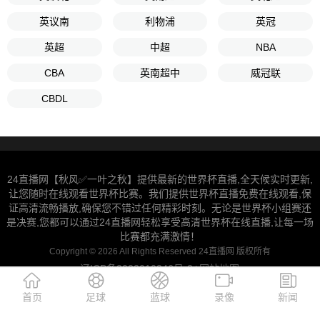
英议南
利物浦
英冠
英超
中超
NBA
CBA
英南超中
威冠联
CBDL
24直播网【秋风✅一叶之秋】提供最新的世界杯直播,全天候实时更新,
让您随时在线观看世界杯比赛。我们提供世界杯直播免费在线观看,保
证高清流畅播放,确保您不错过任何精彩时刻。无论是世界杯小组赛还
是决赛,您都可以通过24直播网轻松享受高清世界杯在线直播,让每一场
比赛都充满激情！
Copyright © 2026 All Rights Reserved 24直播网 版权所有
辽ICP备2022010346号-2
网站地图
|
首页
足球
蓝球
录像
新闻