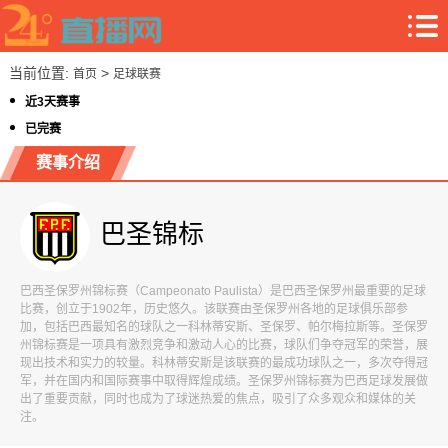
当前位置:
>
首页
足球联赛
近3天赛事
已完赛
赛事介绍
巴圣锦标
巴西圣保罗州锦标赛（Campeonato Paulista）是巴西圣保罗州最重要的足球
比赛，创立于1902年，历史悠久。该联赛由圣保罗州各地的足球俱乐部参
加，包括巴西最知名的球队之一科林蒂安斯、圣保罗、帕尔梅拉斯等。圣保罗
州锦标赛是一项具有激烈竞争和激动人心的比赛，球队们争夺冠军的荣誉，展
现出技术和实力的较量。科林蒂安斯是该联赛的最成功球队之一，多次夺得冠
军，并在国内和国际赛事中取得辉煌成绩。圣保罗州锦标赛为巴西足球发展做
出了重要贡献，同时也成为了球迷热爱的焦点，吸引了众多观众和媒体的关
注。