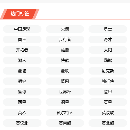
热门标签
中国足球
火箭
勇士
国王
步行者
奇才
开拓者
雄鹿
太阳
湖人
快船
鹈鹕
曼城
曼联
尼克斯
掘金
篮网
独行侠
篮球
世界杯
意甲
西甲
德甲
英甲
英乙
凯尔特人
英议联
英议北
英南超
英北超