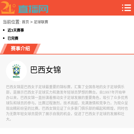
当前位置:
>
首页
足球联赛
近3天赛事
已完赛
赛事介绍
巴西女锦
巴西女锦是巴西女子足球最重要的锦标赛，汇集了全国各地的女子足球俱乐
部，是展示巴西女子足球实力和激发年轻球员梦想的舞台。自1997年开始举
办以来，巴西女锦一直扮演着推动女子足球发展的重要角色，吸引了众多优秀
球队和球员的参与。比赛过程激烈，技术高超，充满激情和竞争力，为观众呈
现出精彩纷呈的比赛。巴西女锦见证了众多豪门俱乐部的崛起和辉煌，同时也
为无数年轻女球员提供了展示自我的机会，促进了巴西女子足球的发展和壮
大。