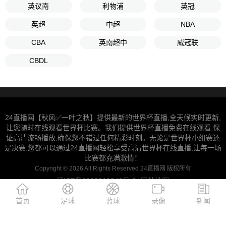
英议南
利物浦
英冠
英超
中超
NBA
CBA
英南超中
威冠联
CBDL
24直播网【秋风✅一叶之秋】提供最新的世界杯直播,全天候实时更新,
让您随时在线观看世界杯比赛。我们提供世界杯直播免费在线观看,保
证高清流畅播放,确保您不错过任何精彩时刻。无论是世界杯小组赛还
是决赛,您都可以通过24直播网轻松享受高清世界杯在线直播,让每一场
比赛都充满激情！
Copyright © 2026 All Rights Reserved 24直播网 版权所有
辽ICP备2022010346号-2
网站地图
|
首页
足球
蓝球
录像
新闻