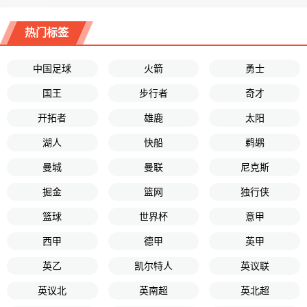
热门标签
中国足球
火箭
勇士
国王
步行者
奇才
开拓者
雄鹿
太阳
湖人
快船
鹈鹕
曼城
曼联
尼克斯
掘金
篮网
独行侠
篮球
世界杯
意甲
西甲
德甲
英甲
英乙
凯尔特人
英议联
英议北
英南超
英北超