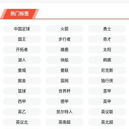
热门标签
中国足球
火箭
勇士
国王
步行者
奇才
开拓者
雄鹿
太阳
湖人
快船
鹈鹕
曼城
曼联
尼克斯
掘金
篮网
独行侠
篮球
世界杯
意甲
西甲
德甲
英甲
英乙
凯尔特人
英议联
英议北
英南超
英北超