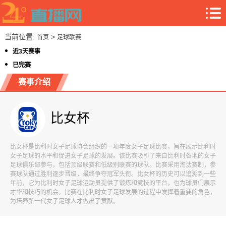
当前位置:
>
首页
足球联赛
近3天赛事
已完赛
赛事介绍
比女杯
比女杯是比利时女子足球协会组织的一项年度女子足球比赛，旨在展示比利时
女子足球的水平和促进女子足球的发展。该比赛吸引了来自比利时各地的女子
足球俱乐部参与，包括顶级联赛和低级别联赛的球队。比赛采用淘汰赛制，参
赛球队通过胜利逐步晋级，最终争夺冠军头衔。比女杯的历史可以追溯到一些
年前，它为比利时女子足球运动员提供了锻炼和竞技的平台，也为球员们展示
才华和技巧的机会。比赛在比利时女子足球发展的过程中发挥着重要的角色，
为培养新一代女子足球人才做出了贡献。