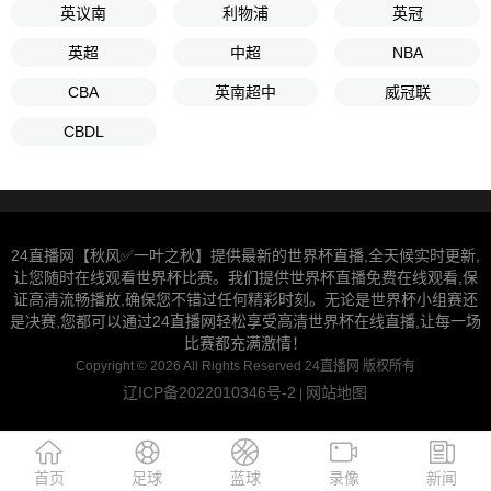
英议南
利物浦
英冠
英超
中超
NBA
CBA
英南超中
威冠联
CBDL
24直播网【秋风✅一叶之秋】提供最新的世界杯直播,全天候实时更新,
让您随时在线观看世界杯比赛。我们提供世界杯直播免费在线观看,保
证高清流畅播放,确保您不错过任何精彩时刻。无论是世界杯小组赛还
是决赛,您都可以通过24直播网轻松享受高清世界杯在线直播,让每一场
比赛都充满激情！
Copyright © 2026 All Rights Reserved 24直播网 版权所有
辽ICP备2022010346号-2
网站地图
|
首页
足球
蓝球
录像
新闻