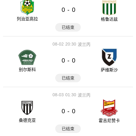
0
0
-
列治亚高拉
格鲁达兹
已结束
08-02
20:30
波兰丙
0
0
-
别尔斯科
萨维斯沙
已结束
08-03
01:30
波兰丙
0
0
-
桑德克亚
霍吉尼赞卡
已结束