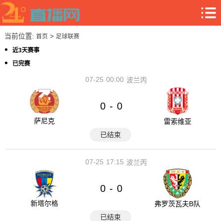
当前位置:
>
首页
足球联赛
近3天赛事
已完赛
07-25
00:00
波兰丙
0
0
-
萨尼克
雷索维亚
已结束
07-25
17:15
波兰丙
0
0
-
新塔尔格
弗罗茨瓦夫B队
已结束