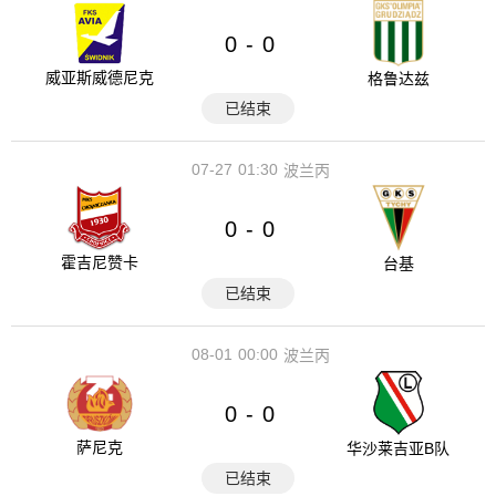
0
0
-
威亚斯威德尼克
格鲁达兹
已结束
07-27
01:30
波兰丙
0
0
-
霍吉尼赞卡
台基
已结束
08-01
00:00
波兰丙
0
0
-
萨尼克
华沙莱吉亚B队
已结束