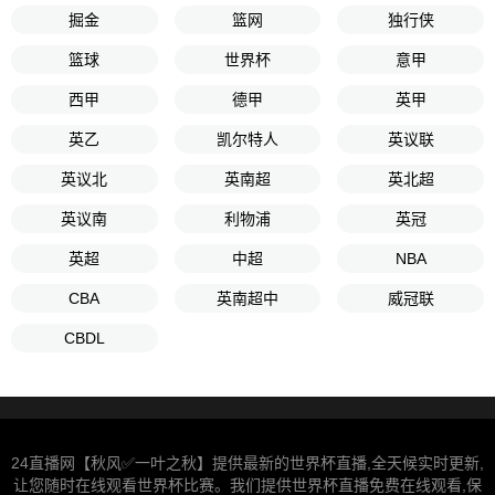
掘金
篮网
独行侠
篮球
世界杯
意甲
西甲
德甲
英甲
英乙
凯尔特人
英议联
英议北
英南超
英北超
英议南
利物浦
英冠
英超
中超
NBA
CBA
英南超中
威冠联
CBDL
24直播网【秋风✅一叶之秋】提供最新的世界杯直播,全天候实时更新,
让您随时在线观看世界杯比赛。我们提供世界杯直播免费在线观看,保