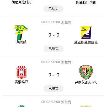
胡尼克拉科夫
斯威特什切青
已结束
08-02
00:00
波兰丙
0
0
-
莱茨纳
威亚斯威德尼克
已结束
08-02
00:00
波兰丙
0
0
-
雷索维亚
弗罗茨瓦夫B队
已结束
08-02
02:00
波兰丙