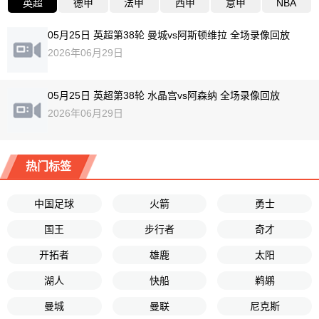
英超
德甲
法甲
西甲
意甲
NBA
05月25日 英超第38轮 曼城vs阿斯顿维拉 全场录像回放
2026年06月29日
05月25日 英超第38轮 水晶宫vs阿森纳 全场录像回放
2026年06月29日
热门标签
中国足球
火箭
勇士
国王
步行者
奇才
开拓者
雄鹿
太阳
湖人
快船
鹈鹕
曼城
曼联
尼克斯