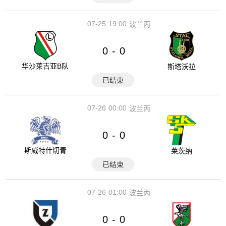
07-25
19:00
波兰丙
0
0
-
华沙莱吉亚B队
斯塔沃拉
已结束
07-26
00:00
波兰丙
0
0
-
斯威特什切青
莱茨纳
已结束
07-26
01:00
波兰丙
0
0
-