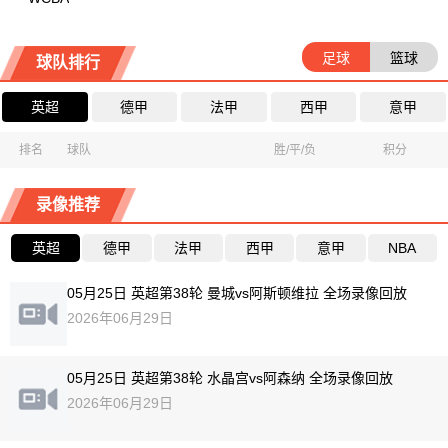
足球
篮球
球队排行
英超
德甲
法甲
西甲
意甲
排名
球队
胜/平/负
积分
录像推荐
英超
德甲
法甲
西甲
意甲
NBA
05月25日 英超第38轮 曼城vs阿斯顿维拉 全场录像回放
2026年06月29日
05月25日 英超第38轮 水晶宫vs阿森纳 全场录像回放
2026年06月29日