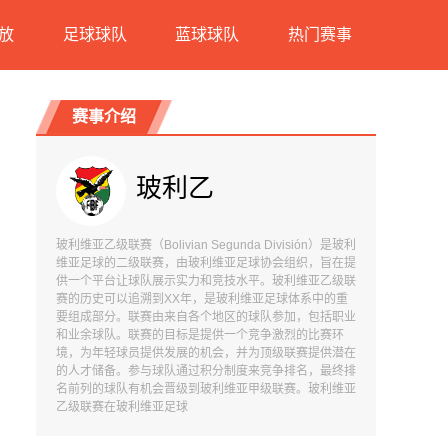
放
足球球队
蓝球球队
热门赛事
赛事介绍
玻利乙
玻利维亚乙级联赛（Bolivian Segunda División）是玻利
维亚足球的二级联赛，由玻利维亚足球协会组织，旨在提
供一个平台让球队展示实力和竞技水平。玻利维亚乙级联
赛的历史可以追溯到XX年，是玻利维亚足球体系中的重
要组成部分。联赛由来自各个地区的球队参加，包括职业
和业余球队。联赛的目标是提供一个竞争激烈的比赛环
境，为年轻球员提供发展的机会，并为顶级联赛提供潜在
的人才储备。参与球队通过积分制度来竞争排名，最终排
名前列的球队有机会晋级到玻利维亚甲级联赛。玻利维亚
乙级联赛在玻利维亚足球