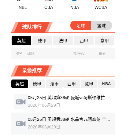
NBL
CBA
NBA
WCBA
足球
篮球
球队排行
英超
德甲
法甲
西甲
意甲
排名
球队
胜/平/负
积分
录像推荐
英超
德甲
法甲
西甲
意甲
NBA
05月25日 英超第38轮 曼城vs阿斯顿维拉 全场录像回放
2026年06月29日
05月25日 英超第38轮 水晶宫vs阿森纳 全场录像回放
2026年06月29日