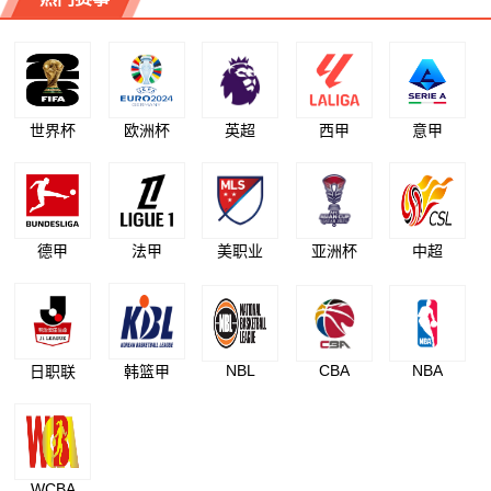
世界杯
欧洲杯
英超
西甲
意甲
德甲
法甲
美职业
亚洲杯
中超
NBL
CBA
NBA
日职联
韩篮甲
WCBA