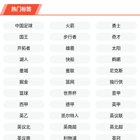
热门标签
中国足球
火箭
勇士
国王
步行者
奇才
开拓者
雄鹿
太阳
湖人
快船
鹈鹕
曼城
曼联
尼克斯
掘金
篮网
独行侠
篮球
世界杯
意甲
西甲
德甲
英甲
英乙
凯尔特人
英议联
英议北
英南超
英北超
英议南
利物浦
英冠