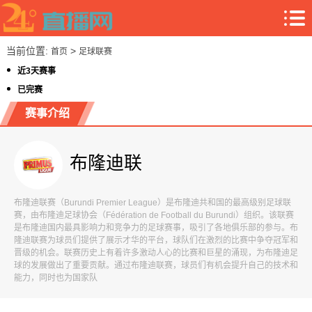
当前位置:
>
首页
足球联赛
近3天赛事
已完赛
赛事介绍
布隆迪联
布隆迪联赛（Burundi Premier League）是布隆迪共和国的最高级别足球联
赛，由布隆迪足球协会（Fédération de Football du Burundi）组织。该联赛
是布隆迪国内最具影响力和竞争力的足球赛事，吸引了各地俱乐部的参与。布
隆迪联赛为球员们提供了展示才华的平台，球队们在激烈的比赛中争夺冠军和
晋级的机会。联赛历史上有着许多激动人心的比赛和巨星的涌现，为布隆迪足
球的发展做出了重要贡献。通过布隆迪联赛，球员们有机会提升自己的技术和
能力，同时也为国家队