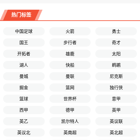
热门标签
中国足球
火箭
勇士
国王
步行者
奇才
开拓者
雄鹿
太阳
湖人
快船
鹈鹕
曼城
曼联
尼克斯
掘金
篮网
独行侠
篮球
世界杯
意甲
西甲
德甲
英甲
英乙
凯尔特人
英议联
英议北
英南超
英北超