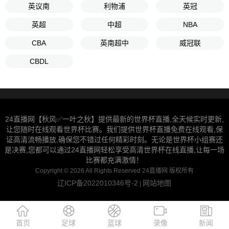
英议南
利物浦
英冠
英超
中超
NBA
CBA
英南超中
威冠联
CBDL
24直播网【秋风✅一叶之秋】提供最新的世界杯直播,全天候实时更新,
让您随时在线观看世界杯比赛。我们提供世界杯直播免费在线观看,保
证高清流畅播放,确保您不错过任何精彩时刻。无论是世界杯小组赛还
是决赛,您都可以通过24直播网轻松享受高清世界杯在线直播,让每一场
比赛都充满激情！
Copyright © 2026 All Rights Reserved 24直播网 版权所有
辽ICP备2022010346号-2
网站地图
|
首页
足球
蓝球
录像
新闻