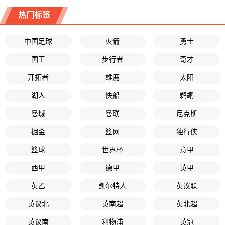
热门标签
中国足球
火箭
勇士
国王
步行者
奇才
开拓者
雄鹿
太阳
湖人
快船
鹈鹕
曼城
曼联
尼克斯
掘金
篮网
独行侠
篮球
世界杯
意甲
西甲
德甲
英甲
英乙
凯尔特人
英议联
英议北
英南超
英北超
英议南
利物浦
英冠