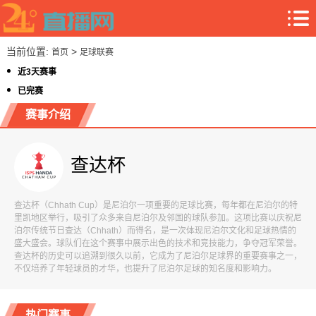
当前位置:
>
首页
足球联赛
近3天赛事
已完赛
赛事介绍
查达杯
查达杯（Chhath Cup）是尼泊尔一项重要的足球比赛，每年都在尼泊尔的特
里凯地区举行，吸引了众多来自尼泊尔及邻国的球队参加。这项比赛以庆祝尼
泊尔传统节日查达（Chhath）而得名，是一次体现尼泊尔文化和足球热情的
盛大盛会。球队们在这个赛事中展示出色的技术和竞技能力，争夺冠军荣誉。
查达杯的历史可以追溯到很久以前，它成为了尼泊尔足球界的重要赛事之一，
不仅培养了年轻球员的才华，也提升了尼泊尔足球的知名度和影响力。
热门赛事