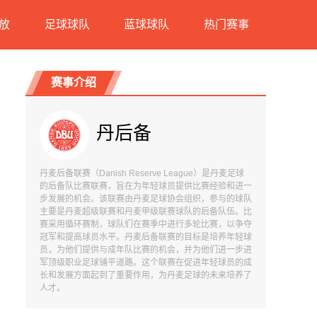
放
足球球队
蓝球球队
热门赛事
赛事介绍
丹后备
丹麦后备联赛（Danish Reserve League）是丹麦足球
的后备队比赛联赛，旨在为年轻球员提供比赛经验和进一
步发展的机会。该联赛由丹麦足球协会组织，参与的球队
主要是丹麦超级联赛和丹麦甲级联赛球队的后备队伍。比
赛采用循环赛制，球队们在赛季中进行多轮比赛，以争夺
冠军和提高球员水平。丹麦后备联赛的目标是培养年轻球
员，为他们提供与成年队比赛的机会，并为他们进一步进
军顶级职业足球铺平道路。这个联赛在促进年轻球员的成
长和发展方面起到了重要作用，为丹麦足球的未来培养了
人才。