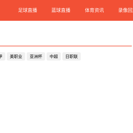
足球直播
蓝球直播
体育资讯
录像回
甲
美职业
亚洲杯
中超
日职联