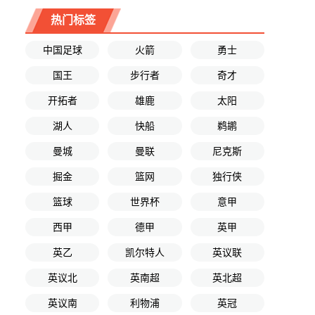
热门标签
中国足球
火箭
勇士
国王
步行者
奇才
开拓者
雄鹿
太阳
湖人
快船
鹈鹕
曼城
曼联
尼克斯
掘金
篮网
独行侠
篮球
世界杯
意甲
西甲
德甲
英甲
英乙
凯尔特人
英议联
英议北
英南超
英北超
英议南
利物浦
英冠