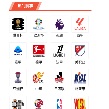
热门赛事
世界杯
欧洲杯
英超
西甲
意甲
德甲
法甲
美职业
亚洲杯
中超
日职联
韩篮甲