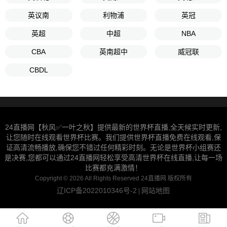
英议南
利物浦
英冠
英超
中超
NBA
CBA
英南超中
威冠联
CBDL
24直播网【秋风✅一叶之秋】提供最新的世界杯直播,全天候实时更新,
让您随时在线观看世界杯比赛。我们提供世界杯直播免费在线观看,保
证高清流畅播放,确保您不错过任何精彩时刻。无论是世界杯小组赛还
是决赛,您都可以通过24直播网轻松享受高清世界杯在线直播,让每一场
比赛都充满激情！
Copyright © 2026 All Rights Reserved 24直播网 版权所有
辽ICP备2022010346号-2
网站地图
|