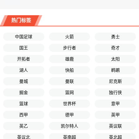
热门标签
中国足球
火箭
勇士
国王
步行者
奇才
开拓者
雄鹿
太阳
湖人
快船
鹈鹕
曼城
曼联
尼克斯
掘金
篮网
独行侠
篮球
世界杯
意甲
西甲
德甲
英甲
英乙
凯尔特人
英议联
英议北
英南超
英北超