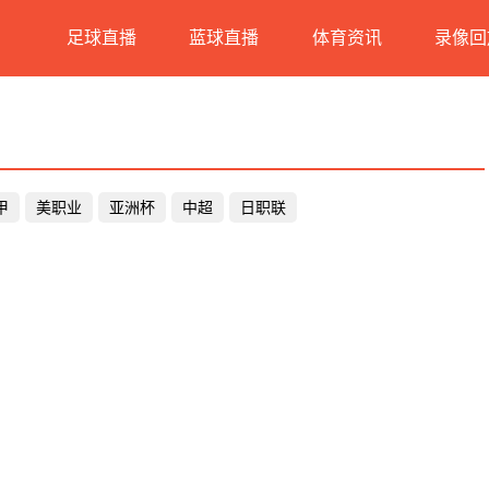
足球直播
蓝球直播
体育资讯
录像回
甲
美职业
亚洲杯
中超
日职联