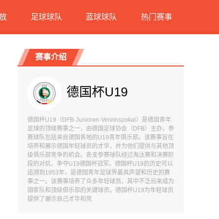
放
足球球队
蓝球球队
热门赛事
赛事介绍
德国杯U19
德国杯U19（DFB-Junioren-Vereinspokal）是德国青年
足球的顶级赛事之一，由德国足球协会（DFB）主办，参
赛球队包括来自德国各地的U19青年俱乐部。该赛事旨在
培养和展示德国年轻球员的才华，并为他们提供与其他顶
级俱乐部竞争的机会。各支参赛球队经过淘汰赛和决赛阶
段的对抗，争夺U19德国杯冠军。德国杯U19的历史可以
追溯到1953年，是德国青年足球界最具声望和历史的赛
事之一。该赛事培养了众多年轻球员，其中不乏后来成为
国家队和顶级俱乐部的关键球员。德国杯U19为年轻球员
提供了展示自己才华和竞