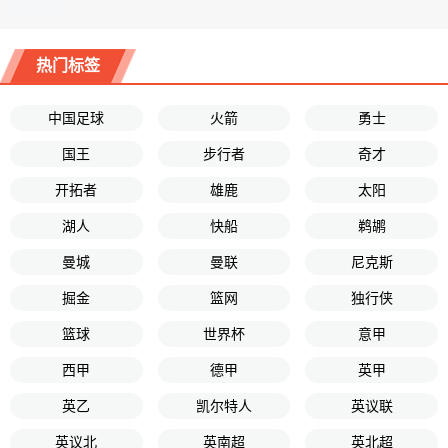
热门标签
中国足球
火箭
勇士
国王
步行者
奇才
开拓者
雄鹿
太阳
湖人
快船
鹈鹕
曼城
曼联
尼克斯
掘金
篮网
独行侠
篮球
世界杯
意甲
西甲
德甲
英甲
英乙
凯尔特人
英议联
英议北
英南超
英北超