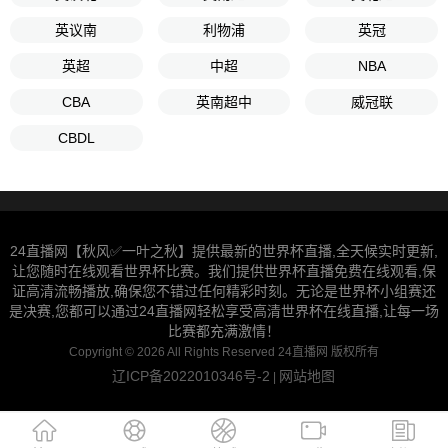
英议南
利物浦
英冠
英超
中超
NBA
CBA
英南超中
威冠联
CBDL
24直播网【秋风✅一叶之秋】提供最新的世界杯直播,全天候实时更新,
让您随时在线观看世界杯比赛。我们提供世界杯直播免费在线观看,保
证高清流畅播放,确保您不错过任何精彩时刻。无论是世界杯小组赛还
是决赛,您都可以通过24直播网轻松享受高清世界杯在线直播,让每一场
比赛都充满激情！
Copyright © 2026 All Rights Reserved 24直播网 版权所有
辽ICP备2022010346号-2
网站地图
|