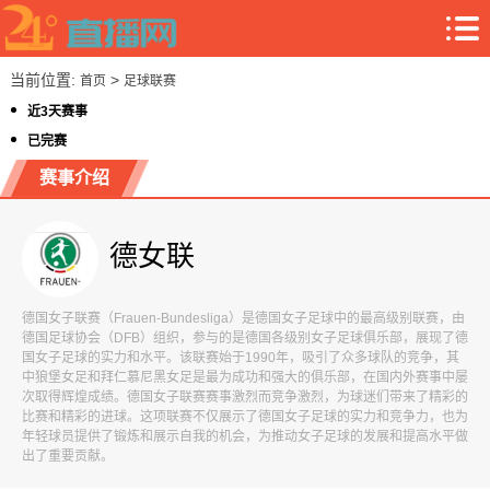
当前位置:
>
首页
足球联赛
近3天赛事
已完赛
赛事介绍
德女联
德国女子联赛（Frauen-Bundesliga）是德国女子足球中的最高级别联赛，由
德国足球协会（DFB）组织，参与的是德国各级别女子足球俱乐部，展现了德
国女子足球的实力和水平。该联赛始于1990年，吸引了众多球队的竞争，其
中狼堡女足和拜仁慕尼黑女足是最为成功和强大的俱乐部，在国内外赛事中屡
次取得辉煌成绩。德国女子联赛赛事激烈而竞争激烈，为球迷们带来了精彩的
比赛和精彩的进球。这项联赛不仅展示了德国女子足球的实力和竞争力，也为
年轻球员提供了锻炼和展示自我的机会，为推动女子足球的发展和提高水平做
出了重要贡献。