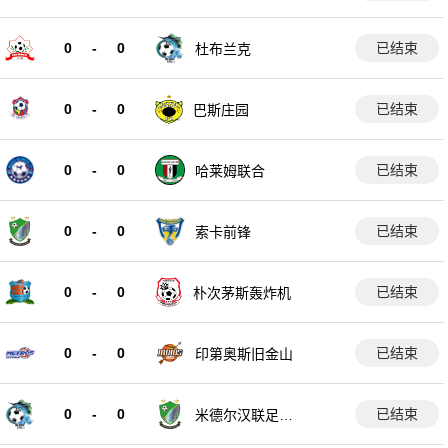
0
-
0
已结束
杜布兰克
0
-
0
已结束
巴斯庄园
0
-
0
已结束
哈莱姆联合
0
-
0
已结束
索卡前锋
0
-
0
已结束
朴次茅斯轰炸机
0
-
0
已结束
印第奥斯旧金山
0
-
0
已结束
米德尔汉联足球
俱乐部