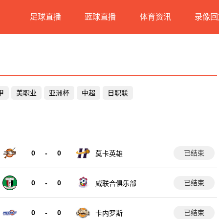
足球直播
蓝球直播
体育资讯
录像回
甲
美职业
亚洲杯
中超
日职联
0
-
0
已结束
莫卡英雄
0
-
0
已结束
威联合俱乐部
0
-
0
已结束
卡内罗斯