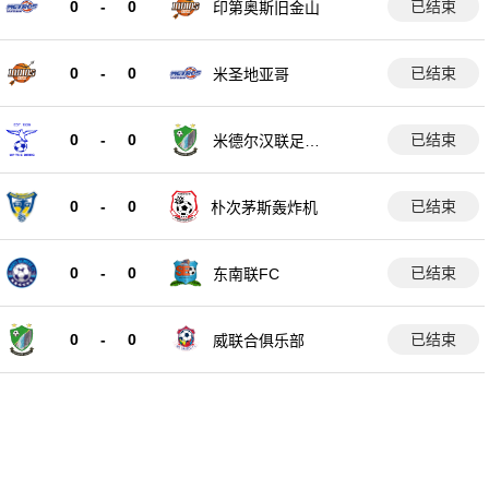
0
-
0
已结束
印第奥斯旧金山
0
-
0
已结束
米圣地亚哥
0
-
0
已结束
米德尔汉联足球
俱乐部
0
-
0
已结束
朴次茅斯轰炸机
0
-
0
已结束
东南联FC
0
-
0
已结束
威联合俱乐部