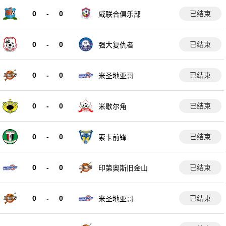
0
-
0
已结束
威联合俱乐部
0
-
0
已结束
强大复仇者
0
-
0
已结束
米圣地亚哥
0
-
0
已结束
米歇尔角
0
-
0
已结束
索卡前锋
0
-
0
已结束
印第奥斯旧金山
0
-
0
已结束
米圣地亚哥