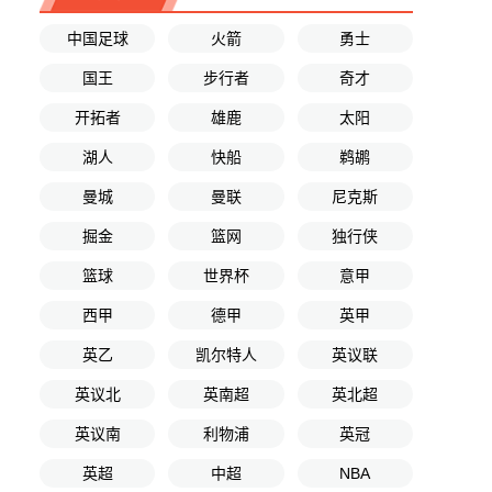
中国足球
火箭
勇士
国王
步行者
奇才
开拓者
雄鹿
太阳
湖人
快船
鹈鹕
曼城
曼联
尼克斯
掘金
篮网
独行侠
篮球
世界杯
意甲
西甲
德甲
英甲
英乙
凯尔特人
英议联
英议北
英南超
英北超
英议南
利物浦
英冠
英超
中超
NBA