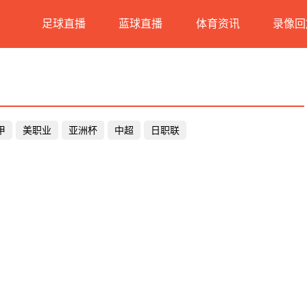
足球直播
蓝球直播
体育资讯
录像回
甲
美职业
亚洲杯
中超
日职联