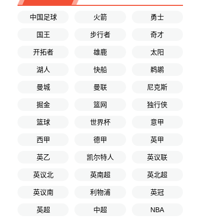
中国足球
火箭
勇士
国王
步行者
奇才
开拓者
雄鹿
太阳
湖人
快船
鹈鹕
曼城
曼联
尼克斯
掘金
篮网
独行侠
篮球
世界杯
意甲
西甲
德甲
英甲
英乙
凯尔特人
英议联
英议北
英南超
英北超
英议南
利物浦
英冠
英超
中超
NBA