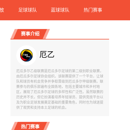
放
足球球队
蓝球球队
热门赛事
赛事介绍
厄乙
厄瓜多尔乙级联赛是厄瓜多尔足球的第二级别职业联赛，
由厄瓜多尔足球协会组织。该联赛提供了一个平台，让球
队和球员有机会竞争并争取晋级到厄瓜多尔甲级联赛。联
赛参与的俱乐部遍布全国各地，包括主要城市和乡村地
区，展现了厄瓜多尔足球的多样性和广泛性。虽然联赛的
历史并不长，但它扮演着培养年轻球员、提供竞技平台以
及为职业足球发展奠定基础的重要角色，同时也为球迷提
供了观赏和支持本土足球的机会。
热门赛事