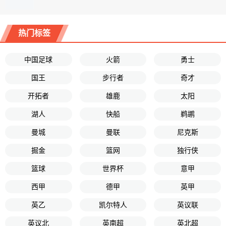
热门标签
中国足球
火箭
勇士
国王
步行者
奇才
开拓者
雄鹿
太阳
湖人
快船
鹈鹕
曼城
曼联
尼克斯
掘金
篮网
独行侠
篮球
世界杯
意甲
西甲
德甲
英甲
英乙
凯尔特人
英议联
英议北
英南超
英北超