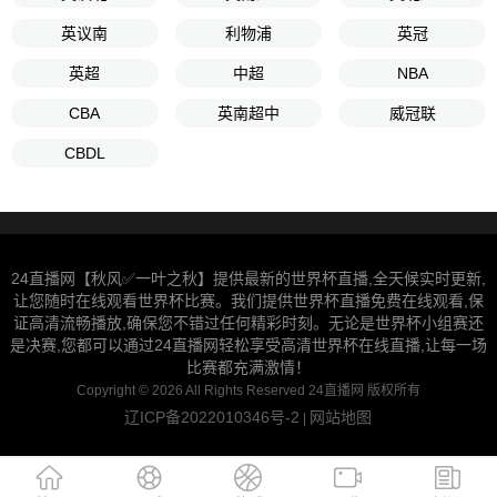
英议南
利物浦
英冠
英超
中超
NBA
CBA
英南超中
威冠联
CBDL
24直播网【秋风✅一叶之秋】提供最新的世界杯直播,全天候实时更新,
让您随时在线观看世界杯比赛。我们提供世界杯直播免费在线观看,保
证高清流畅播放,确保您不错过任何精彩时刻。无论是世界杯小组赛还
是决赛,您都可以通过24直播网轻松享受高清世界杯在线直播,让每一场
比赛都充满激情！
Copyright © 2026 All Rights Reserved 24直播网 版权所有
辽ICP备2022010346号-2
网站地图
|