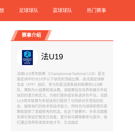
放
足球球队
蓝球球队
热门赛事
赛事介绍
法U19
法国U19青年联赛（Championnat National U19）是法
国足球中针对19岁以下球员的顶级比赛，由法国足球联
合会（FFF）组织，参与的是法国各级别联赛的U19梯
队，赛制为小组赛和淘汰赛。该联赛旨在培养和展示年轻
球员的潜力和实力，为他们提供成长和进步的平台。法国
U19青年联赛为年轻球员们提供了与同龄对手竞技的机
会，锻炼他们的技术和战术能力，同时也为球探和俱乐部
教练提供了发掘新秀的机会。在这个联赛中，许多法国著
名俱乐部如巴黎圣日耳曼、里尔和马赛等都参与其中，他
们通过培养和发现年轻才华，为法国足