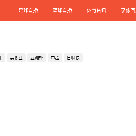
足球直播
蓝球直播
体育资讯
录像回
甲
美职业
亚洲杯
中超
日职联