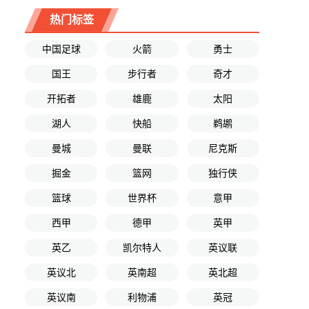
热门标签
中国足球
火箭
勇士
国王
步行者
奇才
开拓者
雄鹿
太阳
湖人
快船
鹈鹕
曼城
曼联
尼克斯
掘金
篮网
独行侠
篮球
世界杯
意甲
西甲
德甲
英甲
英乙
凯尔特人
英议联
英议北
英南超
英北超
英议南
利物浦
英冠