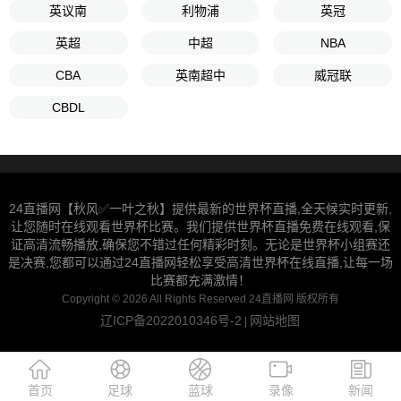
英议南
利物浦
英冠
英超
中超
NBA
CBA
英南超中
威冠联
CBDL
24直播网【秋风✅一叶之秋】提供最新的世界杯直播,全天候实时更新,
让您随时在线观看世界杯比赛。我们提供世界杯直播免费在线观看,保
证高清流畅播放,确保您不错过任何精彩时刻。无论是世界杯小组赛还
是决赛,您都可以通过24直播网轻松享受高清世界杯在线直播,让每一场
比赛都充满激情！
Copyright © 2026 All Rights Reserved 24直播网 版权所有
辽ICP备2022010346号-2
网站地图
|
首页
足球
蓝球
录像
新闻