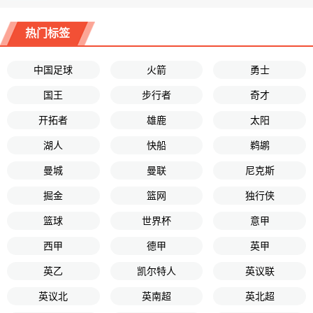
热门标签
中国足球
火箭
勇士
国王
步行者
奇才
开拓者
雄鹿
太阳
湖人
快船
鹈鹕
曼城
曼联
尼克斯
掘金
篮网
独行侠
篮球
世界杯
意甲
西甲
德甲
英甲
英乙
凯尔特人
英议联
英议北
英南超
英北超