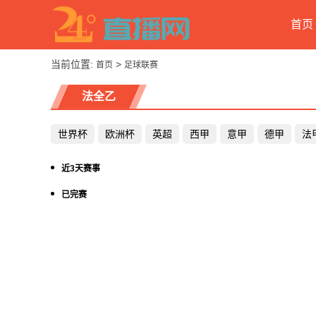
首页
当前位置:
>
首页
足球联赛
法全乙
世界杯
欧洲杯
英超
西甲
意甲
德甲
法
近3天赛事
已完赛