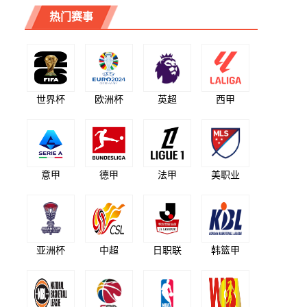
热门赛事
世界杯
欧洲杯
英超
西甲
意甲
德甲
法甲
美职业
亚洲杯
中超
日职联
韩篮甲