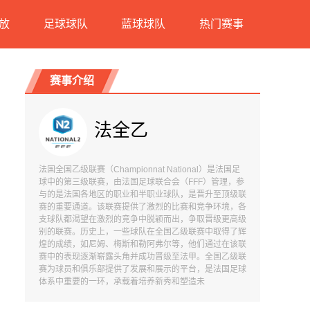
放
足球球队
蓝球球队
热门赛事
赛事介绍
法全乙
法国全国乙级联赛（Championnat National）是法国足
球中的第三级联赛，由法国足球联合会（FFF）管理，参
与的是法国各地区的职业和半职业球队，是晋升至顶级联
赛的重要通道。该联赛提供了激烈的比赛和竞争环境，各
支球队都渴望在激烈的竞争中脱颖而出，争取晋级更高级
别的联赛。历史上，一些球队在全国乙级联赛中取得了辉
煌的成绩，如尼姆、梅斯和勒阿弗尔等，他们通过在该联
赛中的表现逐渐崭露头角并成功晋级至法甲。全国乙级联
赛为球员和俱乐部提供了发展和展示的平台，是法国足球
体系中重要的一环，承载着培养新秀和塑造未