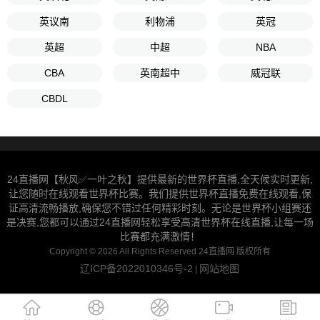
英议南
利物浦
英冠
英超
中超
NBA
CBA
英南超中
威冠联
CBDL
24直播网【秋风✅一叶之秋】提供最新的世界杯直播,全天候实时更新,
让您随时在线观看世界杯比赛。我们提供世界杯直播免费在线观看,保
证高清流畅播放,确保您不错过任何精彩时刻。无论是世界杯小组赛还
是决赛,您都可以通过24直播网轻松享受高清世界杯在线直播,让每一场
比赛都充满激情！
Copyright © 2026 All Rights Reserved 24直播网 版权所有
辽ICP备2022010346号-2
网站地图
|