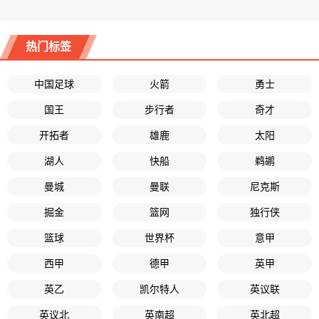
热门标签
中国足球
火箭
勇士
国王
步行者
奇才
开拓者
雄鹿
太阳
湖人
快船
鹈鹕
曼城
曼联
尼克斯
掘金
篮网
独行侠
篮球
世界杯
意甲
西甲
德甲
英甲
英乙
凯尔特人
英议联
英议北
英南超
英北超