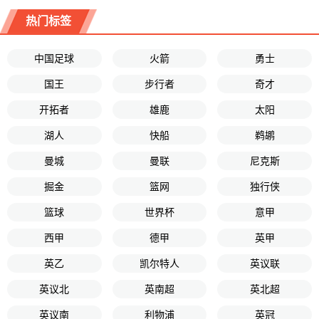
热门标签
中国足球
火箭
勇士
国王
步行者
奇才
开拓者
雄鹿
太阳
湖人
快船
鹈鹕
曼城
曼联
尼克斯
掘金
篮网
独行侠
篮球
世界杯
意甲
西甲
德甲
英甲
英乙
凯尔特人
英议联
英议北
英南超
英北超
英议南
利物浦
英冠