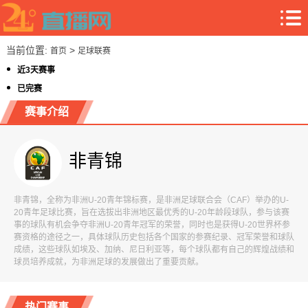
当前位置:
>
首页
足球联赛
近3天赛事
已完赛
赛事介绍
非青锦
非青锦，全称为非洲U-20青年锦标赛，是非洲足球联合会（CAF）举办的U-
20青年足球比赛，旨在选拔出非洲地区最优秀的U-20年龄段球队，参与该赛
事的球队有机会争夺非洲U-20青年冠军的荣誉，同时也是获得U-20世界杯参
赛资格的途径之一，具体球队历史包括各个国家的参赛纪录、冠军荣誉和球队
成绩，这些球队如埃及、加纳、尼日利亚等，每个球队都有自己的辉煌战绩和
球员培养成就，为非洲足球的发展做出了重要贡献。
热门赛事