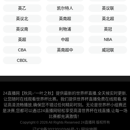
英乙
凯尔特人
英议联
英议北
英南超
英北超
英议南
利物浦
英冠
英超
中超
NBA
CBA
英南超中
威冠联
CBDL
24直播网【秋风✅一叶之秋】提供最新的世界杯直播,全天候实时更新,
让您随时在线观看世界杯比赛。我们提供世界杯直播免费在线观看,保
证高清流畅播放,确保您不错过任何精彩时刻。无论是世界杯小组赛还
是决赛,您都可以通过24直播网轻松享受高清世界杯在线直播,让每一场
比赛都充满激情！
Copyright © 2026 All Rights Reserved 24直播网 版权所有
辽ICP备2022010346号-2
网站地图
|