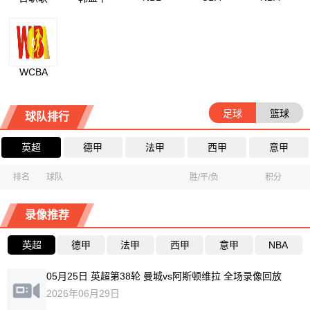
WCBA
足球
篮球
球队排行
英超
德甲
法甲
西甲
意甲
排名
球队
胜/平/负
积分
录像推荐
英超
德甲
法甲
西甲
意甲
NBA
05月25日 英超第38轮 曼城vs阿斯顿维拉 全场录像回放
2026年06月29日