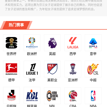
重要的赛事之一。参赛队伍通过淘汰赛制决出冠军，球队们在比赛中展现出技
术和竞技实力。这项比赛为芬兰女子足球提供了展示自己的舞台，同时也促进
了女子足球的普及和推广，为年轻女子球员提供了追求足球梦想的机会。
热门赛事
世界杯
欧洲杯
英超
西甲
意甲
德甲
法甲
美职业
亚洲杯
中超
NBL
CBA
NBA
日职联
韩篮甲