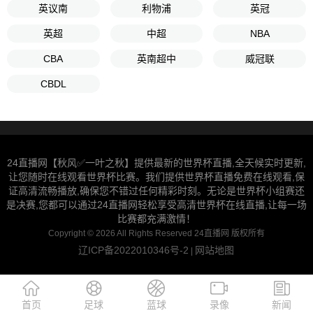
英议南
利物浦
英冠
英超
中超
NBA
CBA
英南超中
威冠联
CBDL
24直播网【秋风✅一叶之秋】提供最新的世界杯直播,全天候实时更新,
让您随时在线观看世界杯比赛。我们提供世界杯直播免费在线观看,保
证高清流畅播放,确保您不错过任何精彩时刻。无论是世界杯小组赛还
是决赛,您都可以通过24直播网轻松享受高清世界杯在线直播,让每一场
比赛都充满激情！
Copyright © 2026 All Rights Reserved 24直播网 版权所有
辽ICP备2022010346号-2
网站地图
|
首页
足球
蓝球
录像
新闻