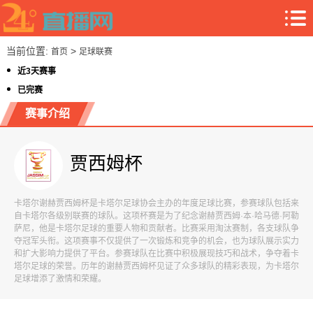
当前位置:
>
首页
足球联赛
近3天赛事
已完赛
赛事介绍
贾西姆杯
卡塔尔谢赫贾西姆杯是卡塔尔足球协会主办的年度足球比赛，参赛球队包括来
自卡塔尔各级别联赛的球队。这项杯赛是为了纪念谢赫贾西姆·本·哈马德·阿勒
萨尼，他是卡塔尔足球的重要人物和贡献者。比赛采用淘汰赛制，各支球队争
夺冠军头衔。这项赛事不仅提供了一次锻炼和竞争的机会，也为球队展示实力
和扩大影响力提供了平台。参赛球队在比赛中积极展现技巧和战术，争夺着卡
塔尔足球的荣誉。历年的谢赫贾西姆杯见证了众多球队的精彩表现，为卡塔尔
足球增添了激情和荣耀。