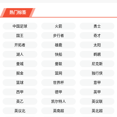
热门标签
中国足球
火箭
勇士
国王
步行者
奇才
开拓者
雄鹿
太阳
湖人
快船
鹈鹕
曼城
曼联
尼克斯
掘金
篮网
独行侠
篮球
世界杯
意甲
西甲
德甲
英甲
英乙
凯尔特人
英议联
英议北
英南超
英北超