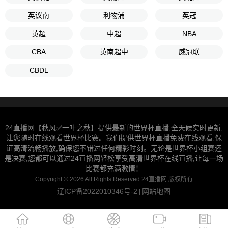
英议南
利物浦
英冠
英超
中超
NBA
CBA
英南超中
威冠联
CBDL
24直播网【秋风✅一叶之秋】提供最新的世界杯直播,全天候实时更新,
让您随时在线观看世界杯比赛。我们提供世界杯直播免费在线观看,保
证高清流畅播放,确保您不错过任何精彩时刻。无论是世界杯小组赛还
是决赛,您都可以通过24直播网轻松享受高清世界杯在线直播,让每一场
比赛都充满激情！
Copyright © 2026 All Rights Reserved 24直播网 版权所有
辽ICP备2022010346号-2
网站地图
|