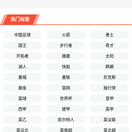
热门标签
中国足球
火箭
勇士
国王
步行者
奇才
开拓者
雄鹿
太阳
湖人
快船
鹈鹕
曼城
曼联
尼克斯
掘金
篮网
独行侠
篮球
世界杯
意甲
西甲
德甲
英甲
英乙
凯尔特人
英议联
英议北
英南超
英北超