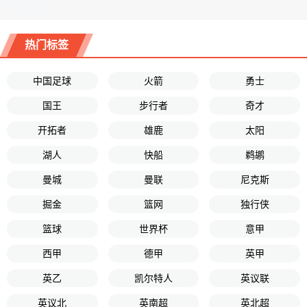
热门标签
中国足球
火箭
勇士
国王
步行者
奇才
开拓者
雄鹿
太阳
湖人
快船
鹈鹕
曼城
曼联
尼克斯
掘金
篮网
独行侠
篮球
世界杯
意甲
西甲
德甲
英甲
英乙
凯尔特人
英议联
英议北
英南超
英北超