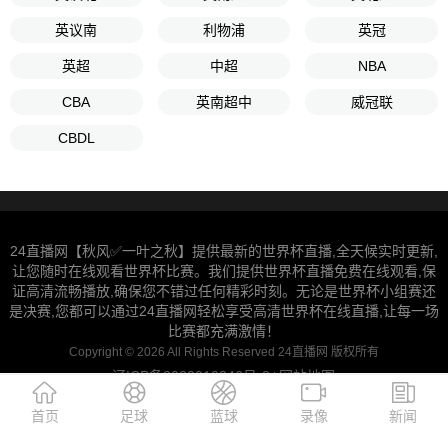
英议南
利物浦
英冠
英超
中超
NBA
CBA
英南超中
威冠联
CBDL
24直播网【秋风✅一叶之秋】提供最新的世界杯直播,全天候实时更新,
让您随时在线观看世界杯比赛。我们提供世界杯直播免费在线观看,保
证高清流畅播放,确保您不错过任何精彩时刻。无论是世界杯小组赛还
是决赛,您都可以通过24直播网轻松享受高清世界杯在线直播,让每一场
比赛都充满激情！
Copyright © 2026 All Rights Reserved 24直播网 版权所有
辽ICP备2022010346号-2
网站地图
|
首页
足球
蓝球
录像
新闻