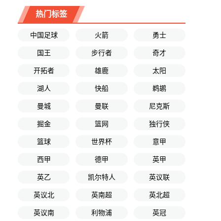
热门标签
中国足球
火箭
勇士
国王
步行者
奇才
开拓者
雄鹿
太阳
湖人
快船
鹈鹕
曼城
曼联
尼克斯
掘金
篮网
独行侠
篮球
世界杯
意甲
西甲
德甲
英甲
英乙
凯尔特人
英议联
英议北
英南超
英北超
英议南
利物浦
英冠