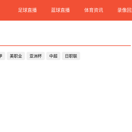
足球直播
蓝球直播
体育资讯
录像回
甲
美职业
亚洲杯
中超
日职联