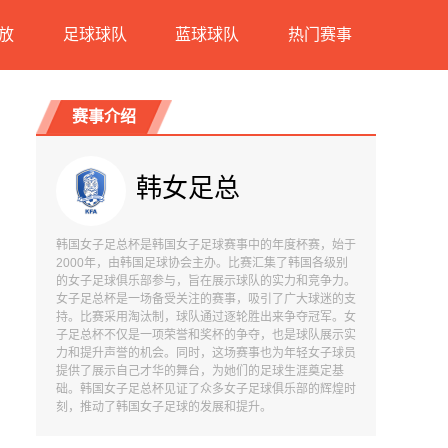
放
足球球队
蓝球球队
热门赛事
赛事介绍
韩女足总
韩国女子足总杯是韩国女子足球赛事中的年度杯赛，始于
2000年，由韩国足球协会主办。比赛汇集了韩国各级别
的女子足球俱乐部参与，旨在展示球队的实力和竞争力。
女子足总杯是一场备受关注的赛事，吸引了广大球迷的支
持。比赛采用淘汰制，球队通过逐轮胜出来争夺冠军。女
子足总杯不仅是一项荣誉和奖杯的争夺，也是球队展示实
力和提升声誉的机会。同时，这场赛事也为年轻女子球员
提供了展示自己才华的舞台，为她们的足球生涯奠定基
础。韩国女子足总杯见证了众多女子足球俱乐部的辉煌时
刻，推动了韩国女子足球的发展和提升。