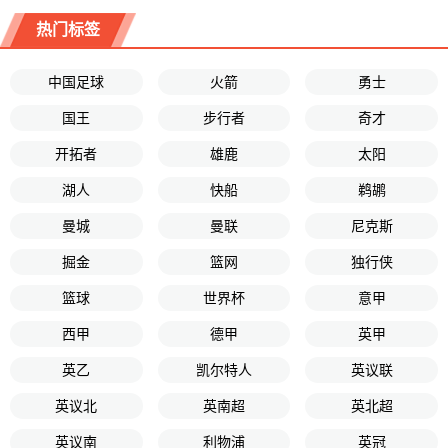
热门标签
中国足球
火箭
勇士
国王
步行者
奇才
开拓者
雄鹿
太阳
湖人
快船
鹈鹕
曼城
曼联
尼克斯
掘金
篮网
独行侠
篮球
世界杯
意甲
西甲
德甲
英甲
英乙
凯尔特人
英议联
英议北
英南超
英北超
英议南
利物浦
英冠