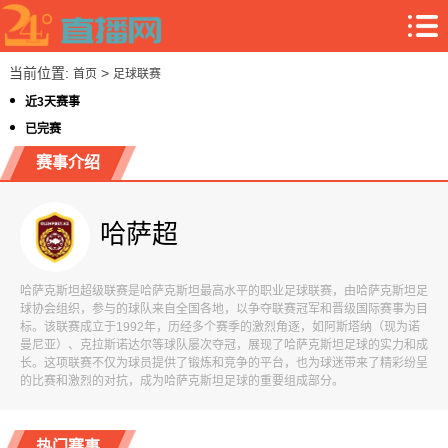
当前位置:
>
首页
足球联赛
近3天赛事
已完赛
赛事介绍
哈萨超
哈萨克斯坦超级联赛是哈萨克斯坦最高水平的职业足球联赛，由哈萨克斯坦足
球协会组织，参与的球队来自全国各地，以争夺联赛冠军和晋级国际赛事为目
标。该联赛成立于1992年，历经多个赛季的激烈角逐，如阿斯塔纳（现为诺
曼尼亚）、克拉斯诺达尔等球队屡次夺冠，展现了哈萨克斯坦足球的实力和成
长。这项联赛不仅为球员提供了锻炼和竞争的平台，也为球迷带来了精彩纷呈
的比赛和激烈的对抗，成为哈萨克斯坦足球的重要组成部分。
热门赛事