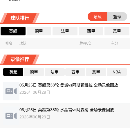
足球
篮球
球队排行
英超
德甲
法甲
西甲
意甲
排名
球队
胜/平/负
积分
录像推荐
英超
德甲
法甲
西甲
意甲
NBA
05月25日 英超第38轮 曼城vs阿斯顿维拉 全场录像回放
2026年06月29日
05月25日 英超第38轮 水晶宫vs阿森纳 全场录像回放
2026年06月29日