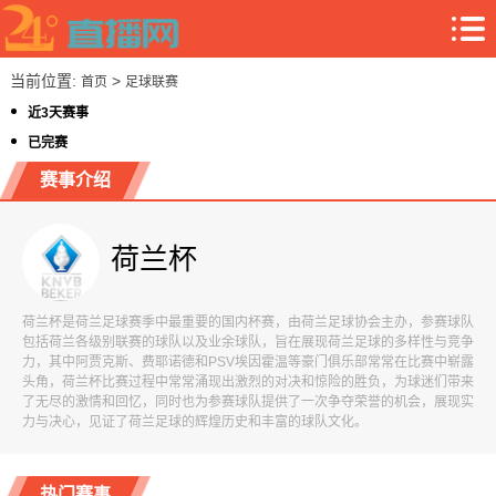
当前位置:
>
首页
足球联赛
近3天赛事
已完赛
赛事介绍
荷兰杯
荷兰杯是荷兰足球赛季中最重要的国内杯赛，由荷兰足球协会主办，参赛球队
包括荷兰各级别联赛的球队以及业余球队，旨在展现荷兰足球的多样性与竞争
力，其中阿贾克斯、费耶诺德和PSV埃因霍温等豪门俱乐部常常在比赛中崭露
头角，荷兰杯比赛过程中常常涌现出激烈的对决和惊险的胜负，为球迷们带来
了无尽的激情和回忆，同时也为参赛球队提供了一次争夺荣誉的机会，展现实
力与决心，见证了荷兰足球的辉煌历史和丰富的球队文化。
热门赛事