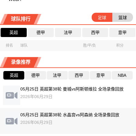
足球
篮球
球队排行
英超
德甲
法甲
西甲
意甲
排名
球队
胜/平/负
积分
录像推荐
英超
德甲
法甲
西甲
意甲
NBA
05月25日 英超第38轮 曼城vs阿斯顿维拉 全场录像回放
2026年06月29日
05月25日 英超第38轮 水晶宫vs阿森纳 全场录像回放
2026年06月29日