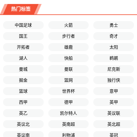
热门标签
中国足球
火箭
勇士
国王
步行者
奇才
开拓者
雄鹿
太阳
湖人
快船
鹈鹕
曼城
曼联
尼克斯
掘金
篮网
独行侠
篮球
世界杯
意甲
西甲
德甲
英甲
英乙
凯尔特人
英议联
英议北
英南超
英北超
英议南
利物浦
英冠