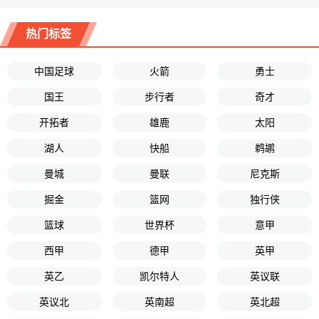
热门标签
中国足球
火箭
勇士
国王
步行者
奇才
开拓者
雄鹿
太阳
湖人
快船
鹈鹕
曼城
曼联
尼克斯
掘金
篮网
独行侠
篮球
世界杯
意甲
西甲
德甲
英甲
英乙
凯尔特人
英议联
英议北
英南超
英北超