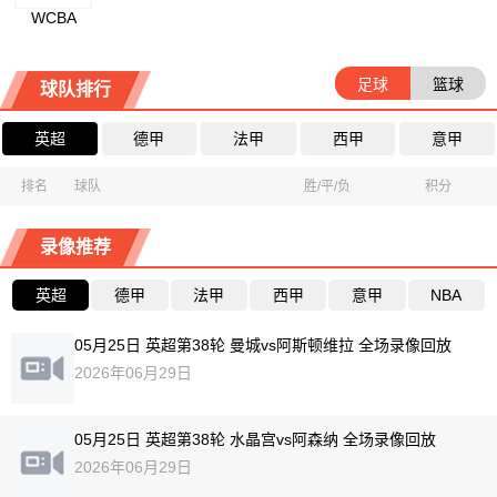
WCBA
足球
篮球
球队排行
英超
德甲
法甲
西甲
意甲
排名
球队
胜/平/负
积分
录像推荐
英超
德甲
法甲
西甲
意甲
NBA
05月25日 英超第38轮 曼城vs阿斯顿维拉 全场录像回放
2026年06月29日
05月25日 英超第38轮 水晶宫vs阿森纳 全场录像回放
2026年06月29日